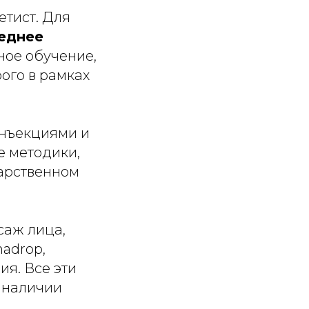
етист. Для
реднее
ное обучение,
ого в рамках
инъекциями и
е методики,
арственном
саж лица,
adrop,
ия. Все эти
 наличии