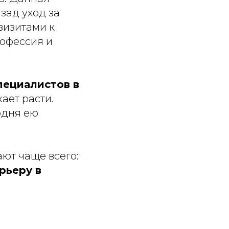
азад уход за
визитами к
рофессия и
пециалистов в
ает расти.
одня ею
ают чаще всего:
рьеру в