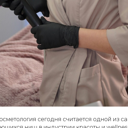
осметология сегодня считается одной из с
ющихся ниш в индустрии красоты и wellnes