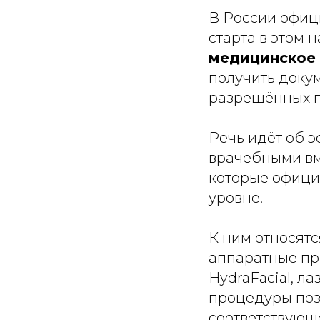
В России офиц
старта в этом
медицинское 
получить докум
разрешённых 
Речь идёт об э
врачебными вм
которые офици
уровне.
К ним относятс
аппаратные пр
HydraFacial, л
процедуры поз
соответствующ