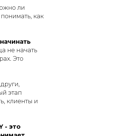
можно ли
 понимать, как
начинать
ца не начать
рах. Это
други,
ый этап
ь, клиенты и
 - это
анимает