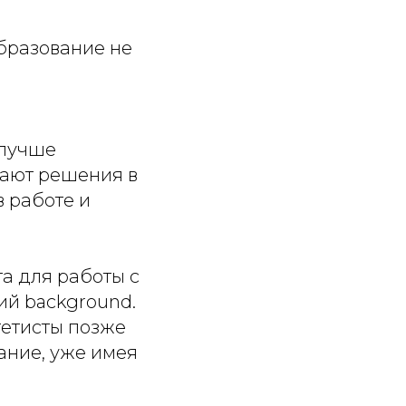
образование не
 лучше
мают решения в
в работе и
та для работы с
кий background.
тетисты позже
ание, уже имея