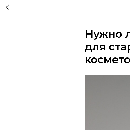
Нужно 
для ста
космет