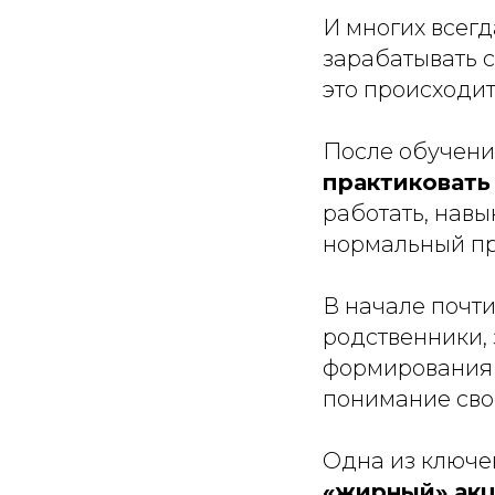
И многих всег
зарабатывать с
это происходит
После обучени
практиковать
работать, навы
нормальный про
В начале почт
родственники, 
формирования 
понимание сво
Одна из ключе
«жирный» акц