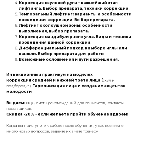
Коррекция скуловой дуги – важнейший этап
лифтинга. Выбор препарата, техники коррекции.
Темпоральный лифтинг: варианты и особенности
проведения коррекции. Выбор препарата.
Лифтинг околоушной зоны: особенности
выполнения, выбор препарата.
Коррекция мандибулярного угла. Виды и техники
проведения данной коррекции.
Дифференциальный подход в выборе иглы или
канюли. Выбор препарата для работы
Возможные осложнения и пути разрешения.
Инъекционный практикум на моделях
Коррекция средней и нижней трети лица (
скул и
подбородка).
Гармонизация лица и создание акцентов
молодости
Выдаем:
ИДС, листы рекомендаций для пациентов, контакты
поставщиков.
Скидка -20% - если желаете пройти обучение вдвоем!
Когда вы приступите к работе после обучения, у вас возникнет
много новых вопросов, задайте их в чате тренеру