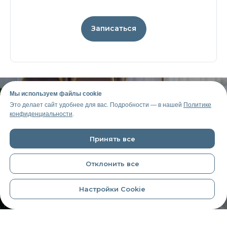
Записаться
Мы используем файлы cookie
Это делает сайт удобнее для вас. Подробности — в нашей
Политике
конфиденциальности
.
ПОЧЕМУ СТОИТ
Принять все
ПРОЙТИ ИНТЕНСИВ
ИМЕННО В L.R.ACADEMY
Отклонить все
Настройки Cookie