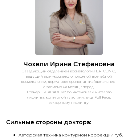
Чохели Ирина Стефановна
Заведующий отделением косметологии L.R. CLINIC,
ведущий врач-косметолог сложной врачебной
косметологии, дерматовенеролог, антиэйдж-эксперт
с записью на месяц вперед.
Тренер L.R. ACADEMY по интенсивам нитевого
лифтинга, контурной пластики лица Full Face,
векторному лифтингу.
Cильные стороны доктора:
Авторская техника контурной коррекции губ.