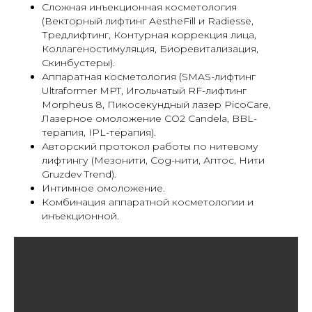
Сложная инъекционная косметология
(Векторный лифтинг AestheFill и Radiesse,
Тредлифтинг, Контурная коррекция лица,
Коллагеностимуляция, Биоревитализация,
Скинбустеры).
Аппаратная косметология (SMAS-лифтинг
Ultraformer MPT, Игольчатый RF-лифтинг
Morpheus 8, Пикосекундный лазер PicoCare,
Лазерное омоложение СО2 Candela, BBL-
терапия, IPL-терапия).
Авторский протокол работы по нитевому
лифтингу (Мезонити, Cog-нити, Аптос, Нити
Gruzdev Trend).
Интимное омоложение.
Комбинация аппаратной косметологии и
инъекционной.